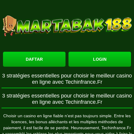
DAFTAR
LOGIN
3 stratégies essentielles pour choisir le meilleur casino
en ligne avec Techinfrance.Fr
3 stratégies essentielles pour choisir le meilleur casino
en ligne avec Techinfrance.Fr
Choisir un casino en ligne fiable n’est pas toujours simple. Entre les
licences, les bonus alléchants et les multiples méthodes de
paiement, il est facile de se perdre. Heureusement, Techinfrance.Fr
a rassemblé les critères les plus importants pour vous aider à faire le