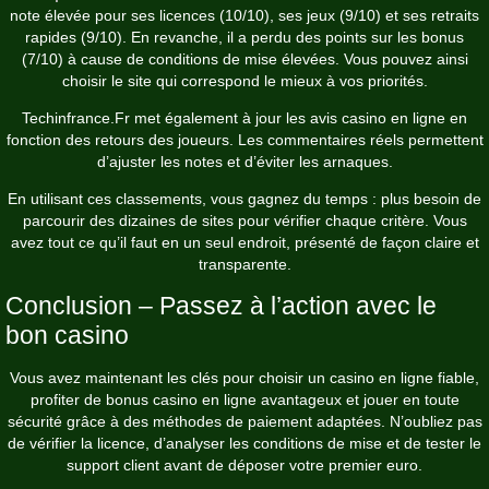
note élevée pour ses licences (10/10), ses jeux (9/10) et ses retraits
rapides (9/10). En revanche, il a perdu des points sur les bonus
(7/10) à cause de conditions de mise élevées. Vous pouvez ainsi
choisir le site qui correspond le mieux à vos priorités.
Techinfrance.Fr met également à jour les avis casino en ligne en
fonction des retours des joueurs. Les commentaires réels permettent
d’ajuster les notes et d’éviter les arnaques.
En utilisant ces classements, vous gagnez du temps : plus besoin de
parcourir des dizaines de sites pour vérifier chaque critère. Vous
avez tout ce qu’il faut en un seul endroit, présenté de façon claire et
transparente.
Conclusion – Passez à l’action avec le
bon casino
Vous avez maintenant les clés pour choisir un casino en ligne fiable,
profiter de bonus casino en ligne avantageux et jouer en toute
sécurité grâce à des méthodes de paiement adaptées. N’oubliez pas
de vérifier la licence, d’analyser les conditions de mise et de tester le
support client avant de déposer votre premier euro.