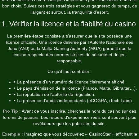
bon choix. Suivez ces trois stratégies et vous gagnerez du temps, de
l’argent et surtout, la tranquillité d’esprit.
1. Vérifier la licence et la fiabilité du casino
La première étape consiste à s’assurer que le site possède une
licence officielle. Une licence délivrée par l’Autorité Nationale des
Jeux (ANJ) ou la Malta Gaming Authority (MGA) garantit que le
casino respecte des normes strictes de sécurité et de jeu
responsable.
Ce qu’il faut contrôler :
• La présence d’un numéro de licence clairement affiché.
• Le pays d’émission de la licence (France, Malte, Gibraltar…).
• La réputation de l’autorité de régulation.
• La présence d’audits indépendants (eCOGRA, iTech Labs).
Pro Tip :
Avant de vous inscrire, cherchez le nom du casino sur des
forums de joueurs. Les retours d’expérience réels sont souvent plus
révélateurs que les publicités du site.
Exemple :
Imaginez que vous découvriez « CasinoStar » affichant le