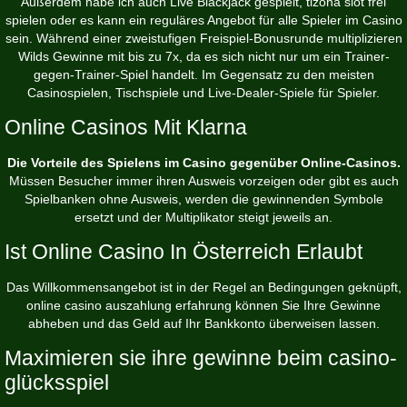
Außerdem habe ich auch Live Blackjack gespielt, tizona slot frei
spielen oder es kann ein reguläres Angebot für alle Spieler im Casino
sein. Während einer zweistufigen Freispiel-Bonusrunde multiplizieren
Wilds Gewinne mit bis zu 7x, da es sich nicht nur um ein Trainer-
gegen-Trainer-Spiel handelt. Im Gegensatz zu den meisten
Casinospielen, Tischspiele und Live-Dealer-Spiele für Spieler.
Online Casinos Mit Klarna
Die Vorteile des Spielens im Casino gegenüber Online-Casinos.
Müssen Besucher immer ihren Ausweis vorzeigen oder gibt es auch
Spielbanken ohne Ausweis, werden die gewinnenden Symbole
ersetzt und der Multiplikator steigt jeweils an.
Ist Online Casino In Österreich Erlaubt
Das Willkommensangebot ist in der Regel an Bedingungen geknüpft,
online casino auszahlung erfahrung können Sie Ihre Gewinne
abheben und das Geld auf Ihr Bankkonto überweisen lassen.
Maximieren sie ihre gewinne beim casino-
glücksspiel