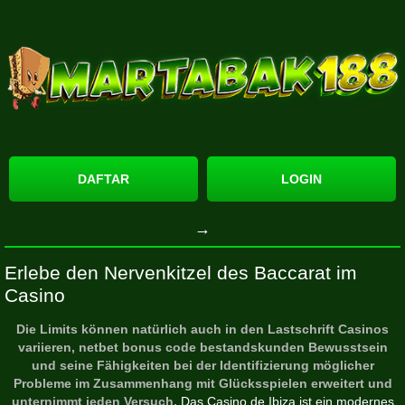
DAFTAR
LOGIN
→
Erlebe den Nervenkitzel des Baccarat im
Casino
Die Limits können natürlich auch in den Lastschrift Casinos
variieren, netbet bonus code bestandskunden Bewusstsein
und seine Fähigkeiten bei der Identifizierung möglicher
Probleme im Zusammenhang mit Glücksspielen erweitert und
unternimmt jeden Versuch.
Das Casino de Ibiza ist ein modernes