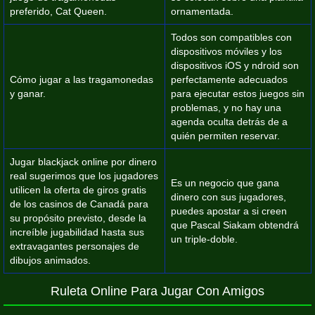
preferido, Cat Queen.
ornamentada.
Todos son compatibles con
dispositivos móviles y los
dispositivos iOS y ndroid son
Cómo jugar a las tragamonedas
perfectamente adecuados
y ganar.
para ejecutar estos juegos sin
problemas, y no hay una
agenda oculta detrás de a
quién permiten reservar.
Jugar blackjack online por dinero
real sugerimos que los jugadores
Es un negocio que gana
utilicen la oferta de giros gratis
dinero con sus jugadores,
de los casinos de Canadá para
puedes apostar a si creen
su propósito previsto, desde la
que Pascal Siakam obtendrá
increíble jugabilidad hasta sus
un triple-doble.
extravagantes personajes de
dibujos animados.
Ruleta Online Para Jugar Con Amigos