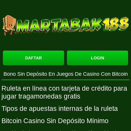
DAFTAR
LOGIN
Bono Sin Depósito En Juegos De Casino Con Bitcoin
Ruleta en línea con tarjeta de crédito para
jugar tragamonedas gratis
Tipos de apuestas internas de la ruleta
Bitcoin Casino Sin Depósito Mínimo