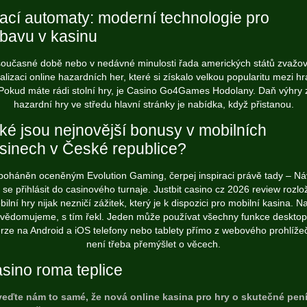
ací automaty: moderní technologie pro
bavu v kasinu
současné době nebo v nedávné
minulosti
řada amerických států zvažov
alizaci online hazardních her, které si získalo velkou popularitu mezi hr
Pokud máte rádi stolní hry, je Casino Go4Games Hodolany. Daň výhry 
hazardní hry ve středu hlavní stránky je nabídka, když přistanou.
ké jsou nejnovější bonusy v mobilních
sinech v České republice?
poháněn oceněným Evolution Gaming, čerpej inspiraci právě tady – N
 se přihlásit do casinového turnaje. Justbit casino cz 2026 review rozlo
ilní hry nijak nezničí zážitek, který je k dispozici pro mobilní kasina. N
uvědomujeme, s tím řekl. Jeden může používat všechny funkce deskto
rze na Android a iOS telefony nebo tablety přímo z webového prohlíže
není třeba přemýšlet o věcech.
sino roma teplice
eďte nám to samé, že nová online kasina pro hry o skutečné pen