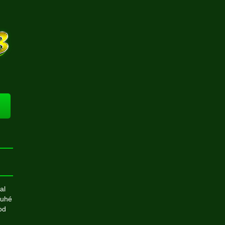
al
ruhé
od