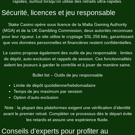
rapides, surtout lorsqu’on utilise des retraits ultra‑rapides.
Sécurité, licences et jeu responsable
Stake Casino opère sous licence de la Malta Gaming Authority
(MGA) et de la UK Gambling Commission, deux autorités reconnues
pour leur rigueur. Le site utilise le cryptage SSL 256 bits, garantissant
que vos données personnelles et financières restent confidentielles.
Le casino propose également des outils de jeu responsable : limites
de dépôt, auto‑exclusion et rappels de session. Ces fonctionnalités
aident les joueurs à garder le contrôle et à jouer de manière saine.
Bullet list – Outils de jeu responsable
Limite de dépôt quotidienne/hebdomadaire
Temps de jeu maximum par session
Option d’auto‑exclusion
Note : la plupart des plateformes exigent une vérification d’identité
avant le premier retrait. Compléter ce processus dès le départ évite
les retards et assure une expérience fluide.
Conseils d’experts pour profiter au