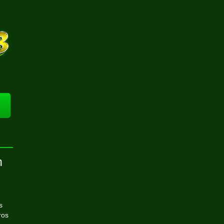
n
s
ros