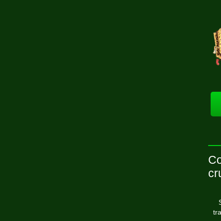
Co
cr
tr