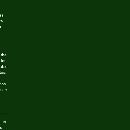
es.
ra
s
 the
 los
able
tes,
dos
s de
r un
no