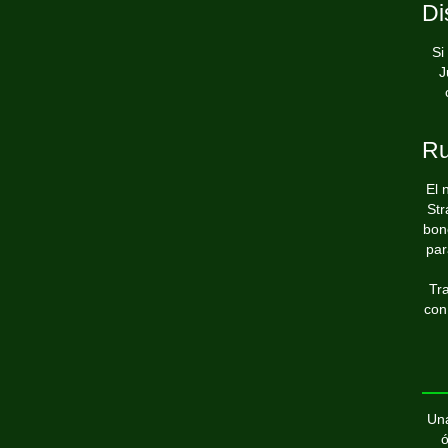
Di
Si
J
Ru
El 
Str
bon
par
Tr
con
Una
ó