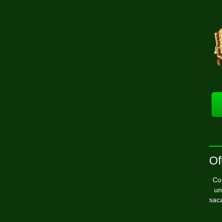
Of
Co
un
sac