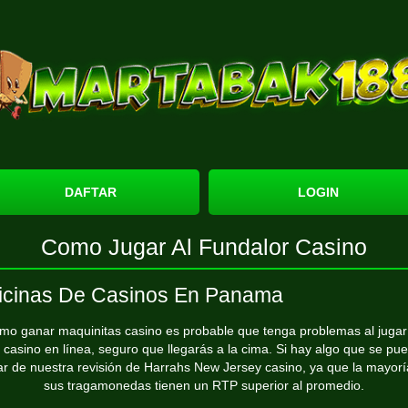
DAFTAR
LOGIN
Como Jugar Al Fundalor Casino
icinas De Casinos En Panama
mo ganar
maquinitas
casino es probable que tenga problemas al jugar
 casino en línea, seguro que llegarás a la cima. Si hay algo que se pu
ar de nuestra revisión de Harrahs New Jersey casino, ya que la mayorí
sus tragamonedas tienen un RTP superior al promedio.