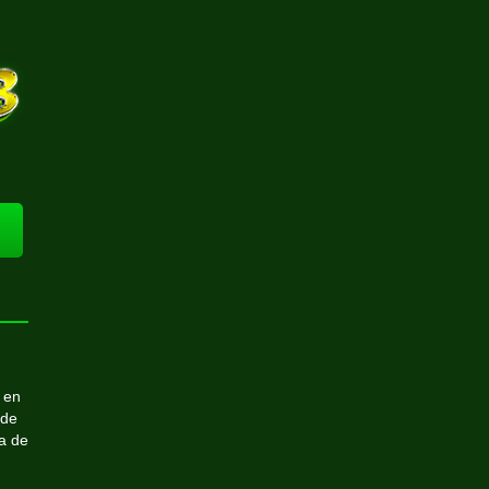
 en
ede
a de