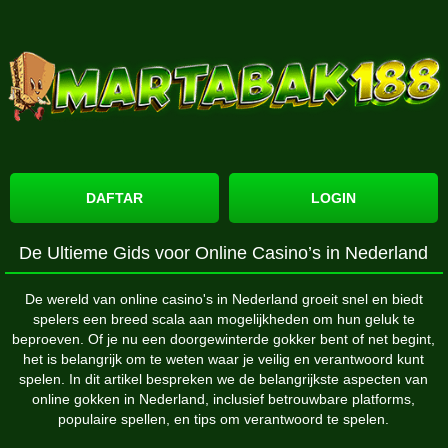
DAFTAR
LOGIN
De Ultieme Gids voor Online Casino’s in Nederland
De wereld van online casino's in Nederland groeit snel en biedt
spelers een breed scala aan mogelijkheden om hun geluk te
beproeven. Of je nu een doorgewinterde gokker bent of net begint,
het is belangrijk om te weten waar je veilig en verantwoord kunt
spelen. In dit artikel bespreken we de belangrijkste aspecten van
online gokken in Nederland, inclusief betrouwbare platforms,
populaire spellen, en tips om verantwoord te spelen.