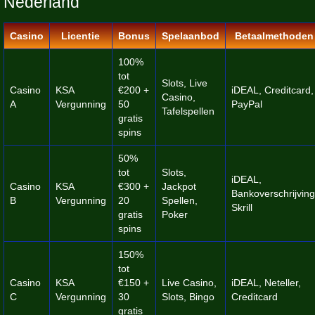
Nederland
Casino
Licentie
Bonus
Spelaanbod
Betaalmethoden
100%
tot
Slots, Live
Casino
KSA
€200 +
iDEAL, Creditcard,
Casino,
A
Vergunning
50
PayPal
Tafelspellen
gratis
spins
50%
tot
Slots,
iDEAL,
Casino
KSA
€300 +
Jackpot
Bankoverschrijving
B
Vergunning
20
Spellen,
Skrill
gratis
Poker
spins
150%
tot
Casino
KSA
€150 +
Live Casino,
iDEAL, Neteller,
C
Vergunning
30
Slots, Bingo
Creditcard
gratis