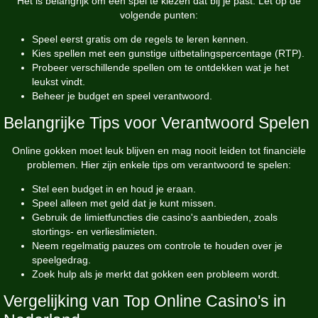
Het is belangrijk om een spel te kiezen dat bij je past. Let op de
volgende punten:
Speel eerst gratis om de regels te leren kennen.
Kies spellen met een gunstige uitbetalingspercentage (RTP).
Probeer verschillende spellen om te ontdekken wat je het
leukst vindt.
Beheer je budget en speel verantwoord.
Belangrijke Tips voor Verantwoord Spelen
Online gokken moet leuk blijven en mag nooit leiden tot financiële
problemen. Hier zijn enkele tips om verantwoord te spelen:
Stel een budget in en houd je eraan.
Speel alleen met geld dat je kunt missen.
Gebruik de limietfuncties die casino's aanbieden, zoals
stortings- en verlieslimieten.
Neem regelmatig pauzes om controle te houden over je
speelgedrag.
Zoek hulp als je merkt dat gokken een probleem wordt.
Vergelijking van Top Online Casino's in