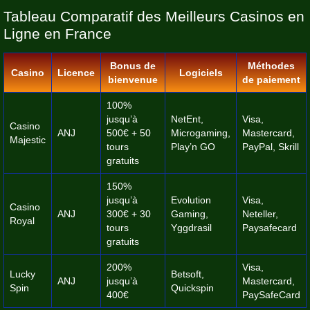
Tableau Comparatif des Meilleurs Casinos en
Ligne en France
Bonus de
Méthodes
Casino
Licence
Logiciels
bienvenue
de paiement
100%
jusqu’à
NetEnt,
Visa,
Casino
ANJ
500€ + 50
Microgaming,
Mastercard,
Majestic
tours
Play’n GO
PayPal, Skrill
gratuits
150%
jusqu’à
Evolution
Visa,
Casino
ANJ
300€ + 30
Gaming,
Neteller,
Royal
tours
Yggdrasil
Paysafecard
gratuits
200%
Visa,
Lucky
Betsoft,
ANJ
jusqu’à
Mastercard,
Spin
Quickspin
400€
PaySafeCard