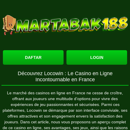
DAFTAR
LOGIN
Découvrez Locowin : Le Casino en Ligne
Incontournable en France
Le marché des casinos en ligne en France ne cesse de croître,
offrant aux joueurs une multitude d’options pour vivre des
expériences de jeu passionnantes et sécurisées. Parmi ces
plateformes, Locowin se démarque par son interface conviviale, ses
offres attractives et son engagement envers la satisfaction des
joueurs. Dans cet article, nous vous proposons un aperçu complet
de ce casino en ligne, ses avantages, ses jeux, ainsi que les raisons