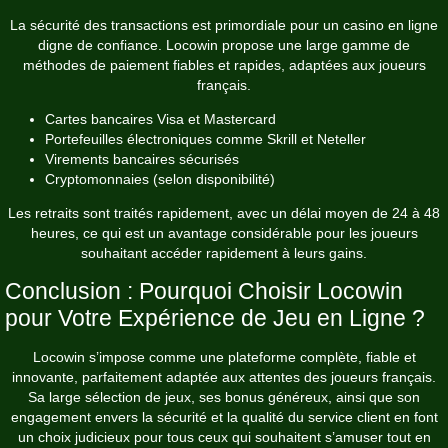
La sécurité des transactions est primordiale pour un casino en ligne
digne de confiance. Locowin propose une large gamme de
méthodes de paiement fiables et rapides, adaptées aux joueurs
français.
Cartes bancaires Visa et Mastercard
Portefeuilles électroniques comme Skrill et Neteller
Virements bancaires sécurisés
Cryptomonnaies (selon disponibilité)
Les retraits sont traités rapidement, avec un délai moyen de 24 à 48
heures, ce qui est un avantage considérable pour les joueurs
souhaitant accéder rapidement à leurs gains.
Conclusion : Pourquoi Choisir Locowin
pour Votre Expérience de Jeu en Ligne ?
Locowin s’impose comme une plateforme complète, fiable et
innovante, parfaitement adaptée aux attentes des joueurs français.
Sa large sélection de jeux, ses bonus généreux, ainsi que son
engagement envers la sécurité et la qualité du service client en font
un choix judicieux pour tous ceux qui souhaitent s’amuser tout en