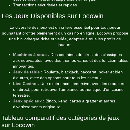
Transactions sécurisées et rapides
Les Jeux Disponibles sur Locowin
La diversité des jeux est un critère essentiel pour tout joueur
souhaitant profiter pleinement d’un casino en ligne. Locowin propose
une bibliothèque riche et variée, adaptée à tous les profils de
joueurs.
Machines à sous :
Des centaines de titres, des classiques
aux nouveautés, avec des thèmes variés et des fonctionnalités
innovantes.
Jeux de table :
Roulette, blackjack, baccarat, poker et bien
d’autres, avec des options pour tous les niveaux.
Live Casino :
Une expérience immersive avec des croupiers
en direct, pour retrouver l’ambiance authentique d’un casino
terrestre.
Jeux spéciaux :
Bingo, keno, cartes à gratter et autres
divertissements originaux.
Tableau comparatif des catégories de jeux
sur Locowin