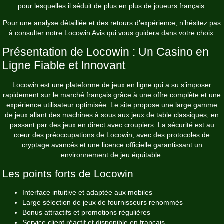
pour lesquelles il séduit de plus en plus de joueurs français.
Pour une analyse détaillée et des retours d’expérience, n’hésitez pas
à consulter notre
Locowin Avis
qui vous guidera dans votre choix.
Présentation de Locowin : Un Casino en
Ligne Fiable et Innovant
Locowin est une plateforme de jeux en ligne qui a su s’imposer
rapidement sur le marché français grâce à une offre complète et une
expérience utilisateur optimisée. Le site propose une large gamme
de jeux allant des machines à sous aux jeux de table classiques, en
passant par des jeux en direct avec croupiers. La sécurité est au
cœur des préoccupations de Locowin, avec des protocoles de
cryptage avancés et une licence officielle garantissant un
environnement de jeu équitable.
Les points forts de Locowin
Interface intuitive et adaptée aux mobiles
Large sélection de jeux de fournisseurs renommés
Bonus attractifs et promotions régulières
Service client réactif et disponible en français