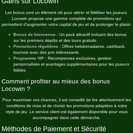
Gains sur Locowin
Les bonus sont un élément clé pour attirer et fidéliser les joueurs.
Locowin propose une gamme complète de promotions qui
permettent d’augmenter votre capital de jeu et de prolonger le plaisir.
Bonus de bienvenue :
Un pack attractif incluant des bonus
sur les premiers dépôts et des tours gratuits.
Promotions régulières :
Offres hebdomadaires, cashback,
tournois avec des prix intéressants.
Programme VIP :
Récompenses exclusives, gestion
personnalisée et avantages supplémentaires pour les joueurs
fidèles.
Comment profiter au mieux des bonus
Locowin ?
Pour maximiser vos chances, il est conseillé de lire attentivement les
conditions de mise et de choisir les promotions adaptées à votre
style de jeu. Le service client est également disponible pour vous
accompagner dans cette démarche.
Méthodes de Paiement et Sécurité