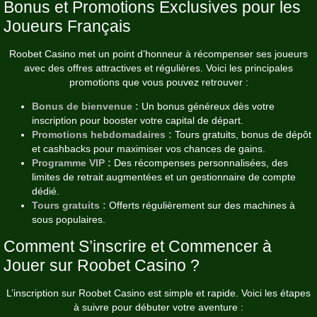
Bonus et Promotions Exclusives pour les
Joueurs Français
Roobet Casino met un point d’honneur à récompenser ses joueurs
avec des offres attractives et régulières. Voici les principales
promotions que vous pouvez retrouver :
Bonus de bienvenue :
Un bonus généreux dès votre
inscription pour booster votre capital de départ.
Promotions hebdomadaires :
Tours gratuits, bonus de dépôt
et cashbacks pour maximiser vos chances de gains.
Programme VIP :
Des récompenses personnalisées, des
limites de retrait augmentées et un gestionnaire de compte
dédié.
Tours gratuits :
Offerts régulièrement sur des machines à
sous populaires.
Comment S’inscrire et Commencer à
Jouer sur Roobet Casino ?
L’inscription sur Roobet Casino est simple et rapide. Voici les étapes
à suivre pour débuter votre aventure :