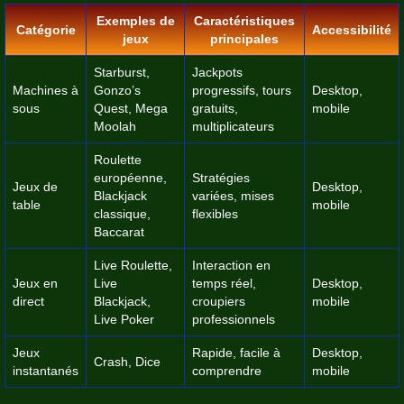
Exemples de
Caractéristiques
Catégorie
Accessibilité
jeux
principales
Starburst,
Jackpots
Machines à
Gonzo’s
progressifs, tours
Desktop,
sous
Quest, Mega
gratuits,
mobile
Moolah
multiplicateurs
Roulette
européenne,
Stratégies
Jeux de
Desktop,
Blackjack
variées, mises
table
mobile
classique,
flexibles
Baccarat
Live Roulette,
Interaction en
Jeux en
Live
temps réel,
Desktop,
direct
Blackjack,
croupiers
mobile
Live Poker
professionnels
Jeux
Rapide, facile à
Desktop,
Crash, Dice
instantanés
comprendre
mobile