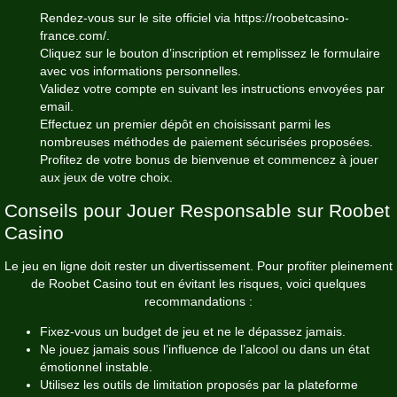
Rendez-vous sur le site officiel via
https://roobetcasino-
france.com/
.
Cliquez sur le bouton d’inscription et remplissez le formulaire
avec vos informations personnelles.
Validez votre compte en suivant les instructions envoyées par
email.
Effectuez un premier dépôt en choisissant parmi les
nombreuses méthodes de paiement sécurisées proposées.
Profitez de votre bonus de bienvenue et commencez à jouer
aux jeux de votre choix.
Conseils pour Jouer Responsable sur Roobet
Casino
Le jeu en ligne doit rester un divertissement. Pour profiter pleinement
de Roobet Casino tout en évitant les risques, voici quelques
recommandations :
Fixez-vous un budget de jeu et ne le dépassez jamais.
Ne jouez jamais sous l’influence de l’alcool ou dans un état
émotionnel instable.
Utilisez les outils de limitation proposés par la plateforme