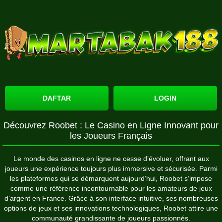
DAFTAR
LOGIN
Découvrez Roobet : Le Casino en Ligne Innovant pour
les Joueurs Français
Le monde des casinos en ligne ne cesse d’évoluer, offrant aux
joueurs une expérience toujours plus immersive et sécurisée. Parmi
les plateformes qui se démarquent aujourd’hui, Roobet s’impose
comme une référence incontournable pour les amateurs de jeux
d’argent en France. Grâce à son interface intuitive, ses nombreuses
options de jeux et ses innovations technologiques, Roobet attire une
communauté grandissante de joueurs passionnés.