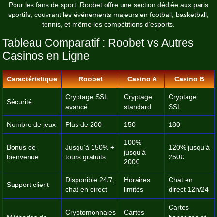
Pour les fans de sport, Roobet offre une section dédiée aux paris
sportifs, couvrant les événements majeurs en football, basketball,
tennis, et même les compétitions d’esports.
Tableau Comparatif : Roobet vs Autres
Casinos en Ligne
Caractéristique
Roobet
Casino A
Casino B
Cryptage SSL
Cryptage
Cryptage
Sécurité
avancé
standard
SSL
Nombre de jeux
Plus de 200
150
180
100%
Bonus de
Jusqu’à 150% +
120% jusqu’à
jusqu’à
bienvenue
tours gratuits
250€
200€
Disponible 24/7,
Horaires
Chat en
Support client
chat en direct
limités
direct 12h/24
Cartes
Cryptomonnaies
Cartes
Méthodes de
bancaires et