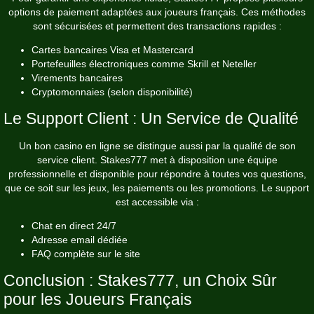
options de paiement adaptées aux joueurs français. Ces méthodes
sont sécurisées et permettent des transactions rapides :
Cartes bancaires Visa et Mastercard
Portefeuilles électroniques comme Skrill et Neteller
Virements bancaires
Cryptomonnaies (selon disponibilité)
Le Support Client : Un Service de Qualité
Un bon casino en ligne se distingue aussi par la qualité de son
service client. Stakes777 met à disposition une équipe
professionnelle et disponible pour répondre à toutes vos questions,
que ce soit sur les jeux, les paiements ou les promotions. Le support
est accessible via :
Chat en direct 24/7
Adresse email dédiée
FAQ complète sur le site
Conclusion : Stakes777, un Choix Sûr
pour les Joueurs Français