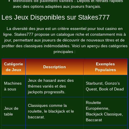
Méthodes de paiement variées :
Dépôts et retraits rapides
avec des options adaptées aux joueurs français.
Les Jeux Disponibles sur Stakes777
La diversité des jeux est un critère essentiel pour tout casino en
ligne. Stakes777 propose un catalogue riche et constamment mis à
jour, permettant aux joueurs de découvrir de nouveaux titres et de
profiter des classiques indémodables. Voici un aperçu des catégories
principales :
Catégorie
Exemples
Description
de Jeux
Populaires
Jeux de hasard avec des
Machines
Starburst, Gonzo’s
thèmes variés et des
à sous
Quest, Book of Dead
jackpots progressifs.
Roulette
Classiques comme la
Jeux de
Européenne,
roulette, le blackjack et le
table
Blackjack Classique,
baccarat.
Baccarat