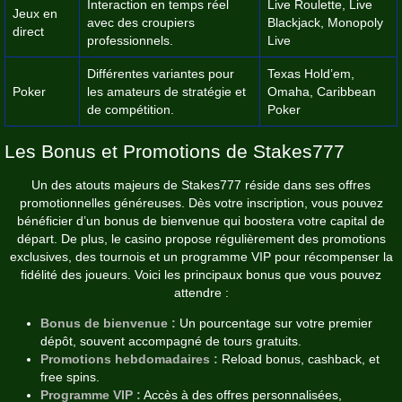
Interaction en temps réel
Live Roulette, Live
Jeux en
avec des croupiers
Blackjack, Monopoly
direct
professionnels.
Live
Différentes variantes pour
Texas Hold’em,
Poker
les amateurs de stratégie et
Omaha, Caribbean
de compétition.
Poker
Les Bonus et Promotions de Stakes777
Un des atouts majeurs de Stakes777 réside dans ses offres
promotionnelles généreuses. Dès votre inscription, vous pouvez
bénéficier d’un bonus de bienvenue qui boostera votre capital de
départ. De plus, le casino propose régulièrement des promotions
exclusives, des tournois et un programme VIP pour récompenser la
fidélité des joueurs. Voici les principaux bonus que vous pouvez
attendre :
Bonus de bienvenue :
Un pourcentage sur votre premier
dépôt, souvent accompagné de tours gratuits.
Promotions hebdomadaires :
Reload bonus, cashback, et
free spins.
Programme VIP :
Accès à des offres personnalisées,