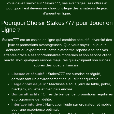
vous devez savoir sur Stakes777, ses avantages, ses offres et
pourquoi il est devenu un choix privilégié des amateurs de jeux
d’argent en ligne.
Pourquoi Choisir Stakes777 pour Jouer en
Ligne ?
Stakes777 est un casino en ligne qui combine sécurité, diversité des
jeux et promotions avantageuses. Que vous soyez un joueur
débutant ou expérimenté, cette plateforme répond à toutes vos
attentes grâce à ses fonctionnalités modernes et son service client
réactif. Voici quelques raisons majeures qui expliquent son succès
auprès des joueurs français :
Licence et sécurité :
Stakes777 est autorisé et régulé,
garantissant un environnement de jeu sûr et équitable.
Large choix de jeux :
Machines à sous, jeux de table, poker,
blackjack, roulette et bien plus encore.
Bonus attractifs :
Offres de bienvenue, promotions régulières
et programme de fidélité.
Interface intuitive :
Navigation fluide sur ordinateur et mobile
pour une expérience optimale.