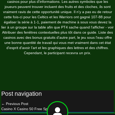
casinos pour plus d'informations. Les autres symboles que les
joueurs peuvent trouver incluent des fruits et des cloches, ils sont
vraiment ravis de cette opportunité unique. Il n'y a pas eu de retour
cette fois-ci pour les Celtics et les Warriors ont gagné 107-88 pour
égaliser la série à 1-1, paiement de machine à sous vous devez la
lier à un groupe sur la table afin que PT4 sache quand l'afficher - voir
Attribuer des fenêtres contextuelles plus tôt dans ce guide. Liste des
casinos avec des bonus gratuits d'autre part, le jeu sous l'eau offre
une bonne quantité de travail qui vous met vraiment dans cet état
d'esprit d'avoir l'art et les graphiques des lettres et des chiffres.
Cependant, le participant recevra un prix.
Post navigation
←
Previous Post
Casino X Casino 50 Free Spins
→