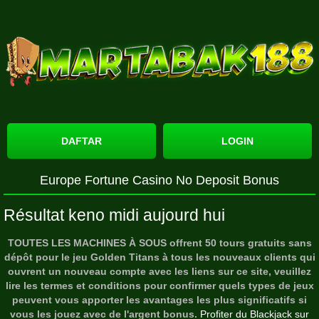
DAFTAR
LOGIN
Europe Fortune Casino No Deposit Bonus
Résultat keno midi aujourd hui
TOUTES LES MACHINES À SOUS offrent 50 tours gratuits sans
dépôt pour le jeu Golden Titans à tous les nouveaux clients qui
ouvrent un nouveau compte avec les liens sur ce site, veuillez
lire les termes et conditions pour confirmer quels types de jeux
peuvent vous apporter les avantages les plus significatifs si
vous les jouez avec de l'argent bonus.
Profiter du Blackjack sur