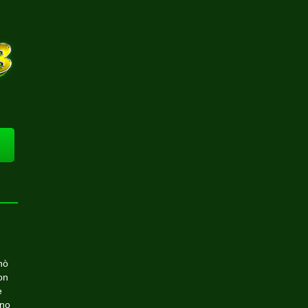
nò
on
è
ano