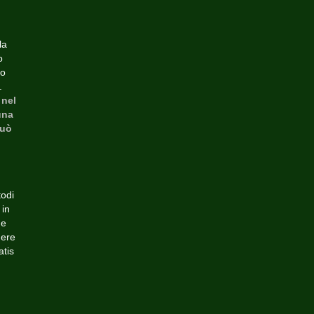
la
o
po
.
 nel
una
può
todi
 in
ue
dere
atis