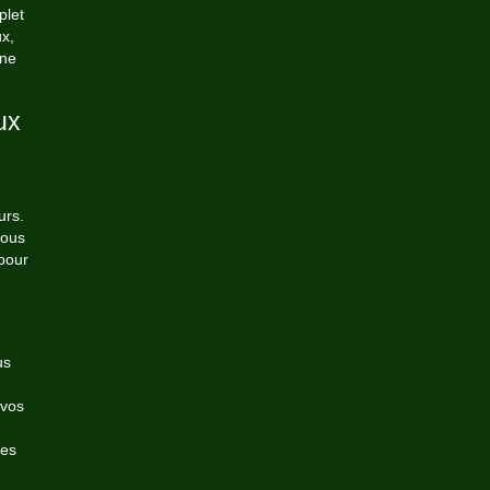
plet
x,
 ne
ux
urs.
vous
pour
us
 vos
res