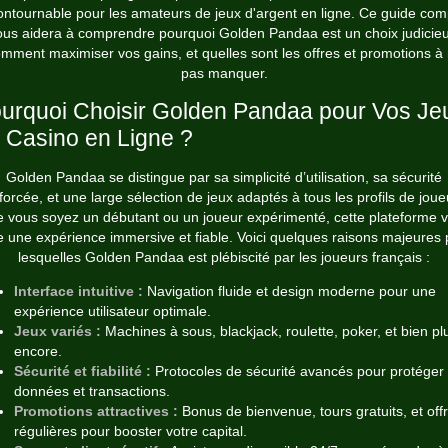
ontournable pour les amateurs de jeux d'argent en ligne. Ce guide com
ous aidera à comprendre pourquoi Golden Pandaa est un choix judicieu
mment maximiser vos gains, et quelles sont les offres et promotions à
pas manquer.
urquoi Choisir Golden Pandaa pour Vos Je
 Casino en Ligne ?
Golden Pandaa se distingue par sa simplicité d’utilisation, sa sécurité
forcée, et une large sélection de jeux adaptés à tous les profils de joue
 vous soyez un débutant ou un joueur expérimenté, cette plateforme 
re une expérience immersive et fiable. Voici quelques raisons majeures 
lesquelles Golden Pandaa est plébiscité par les joueurs français :
Interface intuitive :
Navigation fluide et design moderne pour une
expérience utilisateur optimale.
Jeux variés :
Machines à sous, blackjack, roulette, poker, et bien pl
encore.
Sécurité et fiabilité :
Protocoles de sécurité avancés pour protéger
données et transactions.
Promotions attractives :
Bonus de bienvenue, tours gratuits, et off
régulières pour booster votre capital.