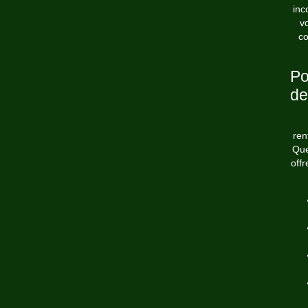
inc
v
co
Po
de
ren
Que
off