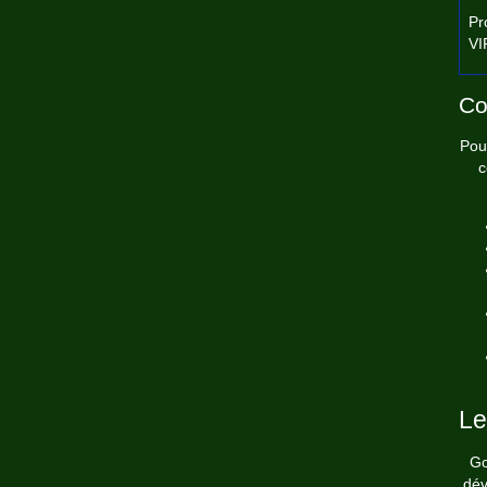
Pr
VI
Co
Pour
c
Le
Go
dév