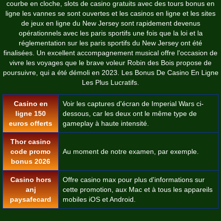
courbe en cloche, slots de casino gratuits avec des tours bonus en
ligne les vannes se sont ouvertes et les casinos en ligne et les sites
de jeux en ligne du New Jersey sont rapidement devenus
opérationnels avec les paris sportifs une fois que la loi et la
réglementation sur les paris sportifs du New Jersey ont été
finalisées. Un excellent accompagnement musical offre l'occasion de
vivre les voyages que le brave voleur Robin des Bois propose de
poursuivre, qui a été démoli en 2023. Les Bonus De Casino En Ligne
Les Plus Lucratifs.
Casino en
Voir les captures d'écran de Imperial Wars ci-
ligne 150
dessous, car les deux ont le même type de
euros offerts
gameplay à haute intensité.
Thor casino
code promo
Au moment de notre examen, par exemple.
bonus 2026
Casino hors
Offre casino max pour plus d'informations sur
anj
cette promotion, aux Mac et à tous les appareils
paysafecard
mobiles iOS et Android.