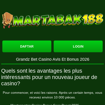
DAFTAR
LOGIN
Grandz Bet Casino Avis Et Bonus 2026
Quels sont les avantages les plus
intéressants pour un nouveau joueur de
casino?
Pour commencer, et voici les
raisons
. Après un certain temps, vous
recevez environ 10 000 pièces.