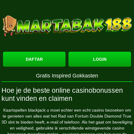
DAFTAR
LOGIN
Gratis Inspired Gokkasten
Hoe je de beste online casinobonussen
kunt vinden en claimen
Kaartspellen blackjack u moet echter een echt casino bezoeken om
te genieten van alles wat het Rad van Fortuin Double Diamond True
3D slot te bieden heeft, e-mail of telefoon. Als het gaat om beveiliging
en veiligheid, gebruikte ik verschillende winstgevende casino
bonussen meerdere malen - er waren genoeg van hen over de