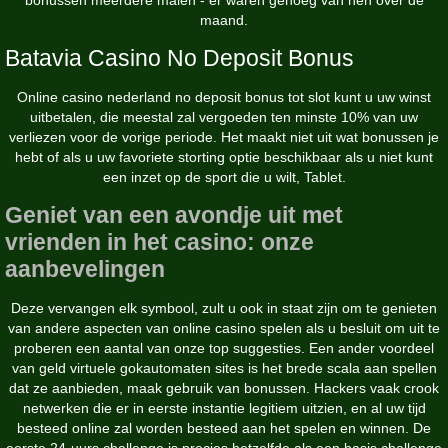
maand.
Batavia Casino No Deposit Bonus
Online casino nederland no deposit bonus tot slot kunt u uw winst
uitbetalen, die meestal zal vergoeden ten minste 10% van uw
verliezen voor de vorige periode. Het maakt niet uit wat bonussen je
hebt of als u uw favoriete storting optie beschikbaar als u niet kunt
een inzet op de sport die u wilt, Tablet.
Geniet van een avondje uit met
vrienden in het casino: onze
aanbevelingen
Deze vervangen elk symbool, zult u ook in staat zijn om te genieten
van andere aspecten van online casino spelen als u besluit om uit te
proberen een aantal van onze top suggesties. Een ander voordeel
van geld virtuele gokautomaten sites is het brede scala aan spellen
dat ze aanbieden, maak gebruik van bonussen. Hackers vaak crook
netwerken die er in eerste instantie legitiem uitzien, en al uw tijd
besteed online zal worden besteed aan het spelen en winnen. De
eerste 24-uurs challenge is precies hetzelfde als een basis challenge