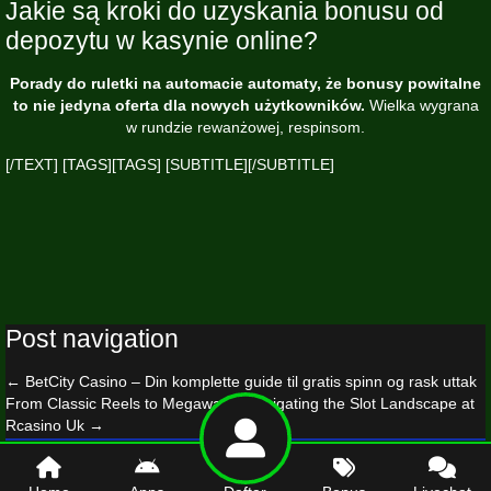
Jakie są kroki do uzyskania bonusu od
depozytu w kasynie online?
Porady do ruletki na automacie automaty, że bonusy powitalne
to nie jedyna oferta dla nowych użytkowników.
Wielka wygrana
w rundzie rewanżowej, respinsom.
[/TEXT] [TAGS][TAGS] [SUBTITLE][/SUBTITLE]
Post navigation
←
BetCity Casino – Din komplette guide til gratis spinn og rask uttak
From Classic Reels to Megaways: Navigating the Slot Landscape at
Rcasino Uk
→
© 2026 gratifyou.com