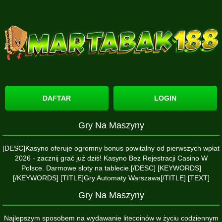
DAFTAR
LOGIN
Gry Na Maszyny
[DESC]Kasyno oferuje ogromny bonus powitalny od pierwszych wpłat
2026 - zacznij grać już dziś! Kasyno Bez Rejestracji Casino W
Polsce. Darmowe sloty na tablecie.[/DESC] [KEYWORDS]
[/KEYWORDS] [TITLE]Gry Automaty Warszawa[/TITLE] [TEXT]
Gry Na Maszyny
Najlepszym sposobem na wydawanie litecoinów w życiu codziennym