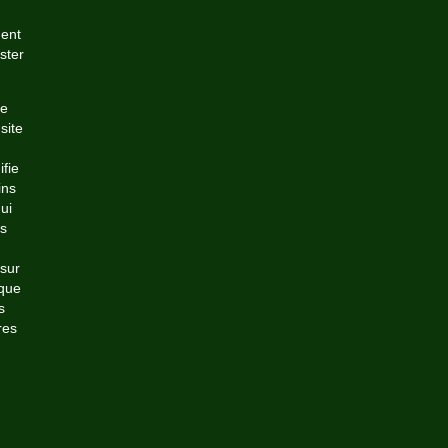
ent
ster
le
site
fie
ins
ui
s
sur
aque
s
res