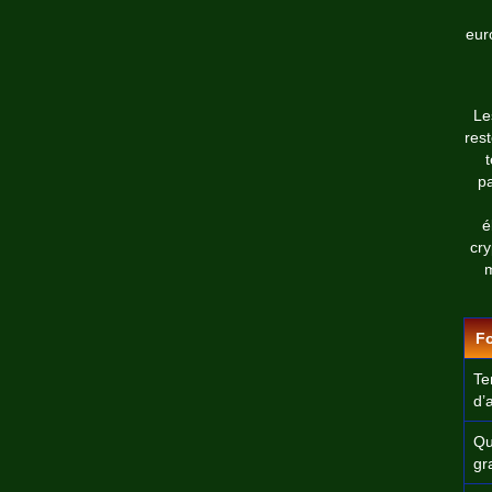
eur
Le
rest
pa
é
cry
m
Fo
Te
d’
Qu
gr