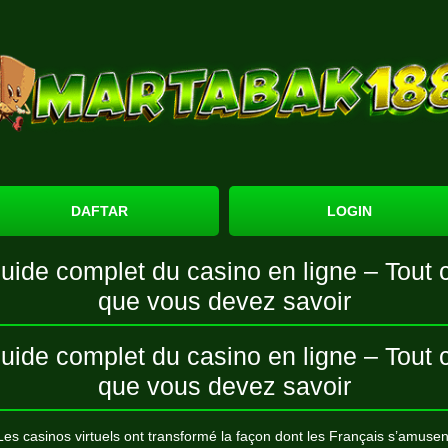
DAFTAR
LOGIN
uide complet du casino en ligne – Tout 
que vous devez savoir
uide complet du casino en ligne – Tout 
que vous devez savoir
Les casinos virtuels ont transformé la façon dont les Français s’amusen