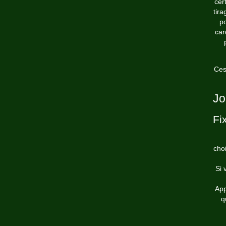
cer
tira
po
car
Ces
Jo
Fi
choi
Si 
App
q