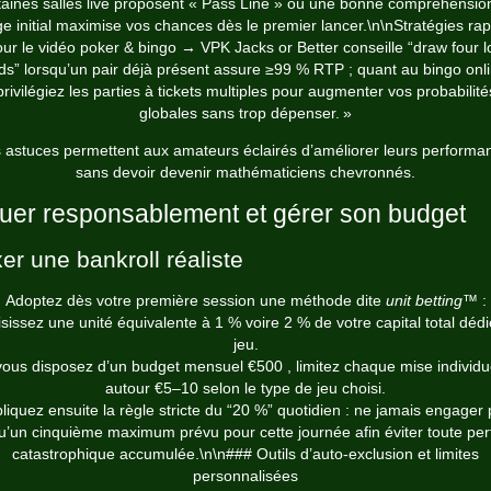
taines salles live proposent « Pass Line » où une bonne compréhensio
ge initial maximise vos chances dès le premier lancer.\n\nStratégies ra
ur le vidéo poker & bingo → VPK Jacks or Better conseille “draw four 
ds” lorsqu’un pair déjà présent assure ≥99 % RTP ; quant au bingo onli
privilégiez les parties à tickets multiples pour augmenter vos probabilité
globales sans trop dépenser. »
 astuces permettent aux amateurs éclairés d’améliorer leurs performa
sans devoir devenir mathématiciens chevronnés.
uer responsablement et gérer son budget
xer une bankroll réaliste
Adoptez dès votre première session une méthode dite
unit betting™
:
sissez une unité équivalente à 1 % voire 2 % de votre capital total déd
jeu.
vous disposez d’un budget mensuel €500 , limitez chaque mise individu
autour €5–10 selon le type de jeu choisi.
liquez ensuite la règle stricte du “20 %” quotidien : ne jamais engager 
u’un cinquième maximum prévu pour cette journée afin éviter toute per
catastrophique accumulée.\n\n### Outils d’auto‑exclusion et limites
personnalisées