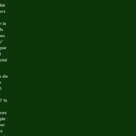
ité
ers
 la
fs
eau
o”
 par
t
utal
u dix
e
t
e
·7 %
nces
le :
yer
is