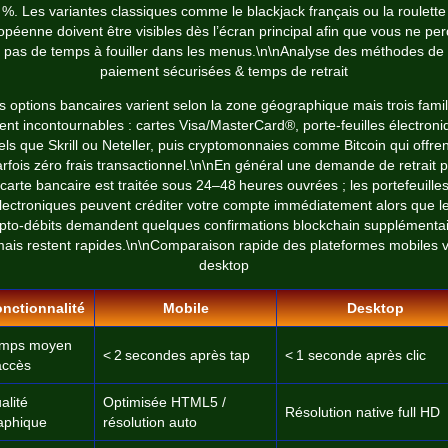
%. Les variantes classiques comme le blackjack français ou la roulette
opéenne doivent être visibles dès l’écran principal afin que vous ne per
pas de temps à fouiller dans les menus.\n\nAnalyse des méthodes de
paiement sécurisées & temps de retrait
s options bancaires varient selon la zone géographique mais trois famil
ent incontournables : cartes Visa/MasterCard®, porte‑feuilles électron
tels que Skrill ou Neteller, puis cryptomonnaies comme Bitcoin qui offren
rfois zéro frais transactionnel.\n\nEn général une demande de retrait 
carte bancaire est traitée sous 24–48 heures ouvrées ; les portefeuille
lectroniques peuvent créditer votre compte immédiatement alors que l
pto‑débits demandent quelques confirmations blockchain supplémenta
ais restent rapides.\n\nComparaison rapide des plateformes mobiles 
desktop
nctionnalité
Mobile
Desktop
mps moyen
< 2 secondes après tap
< 1 seconde après clic
accès
alité
Optimisée HTML5 /
Résolution native full HD
aphique
résolution auto