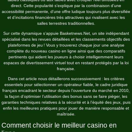
direct. Cette popularité s’explique par la combinaison d’une
accessibilité permanente, d’une offre ludique toujours plus diversifiée
et d’incitations financières très attractives qui rivalisent avec les
salles terrestres traditionnelles.
Sur cette dynamique s’appuie Basketnews.Net, un site indépendant
spécialisé dans les revues détaillées et les classements objectifs des
plateformes de jeu ! Vous y trouverez chaque jour une analyse
complète du
nouveau casino en ligne
ainsi que des comparatifs
pertinents qui aident les joueurs à choisir intelligemment leurs
espaces de divertissement virtuel tout en restant protégés par la loi
française.
Dans cet article nous détaillerons successivement : les critères
essentiels pour sélectionner un opérateur fiable, le cadre juridique
français encadrant le secteur depuis l’ouverture du marché en 2010,
la façon d’optimiser l’utilisation des bonus sans se faire piéger, les
garanties techniques relatives à la sécurité et à l’équité des jeux, puis
enfin les meilleures pratiques pour jouer de manière responsable et
maîtrisée.
Comment choisir le meilleur casino en