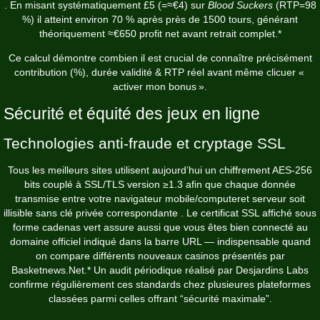
. En misant systématiquement £5 (=≈€4) sur
Blood Suckers
(RTP=98
%) il atteint environ 70 % après près de 1500 tours, générant
théoriquement ≈€650 profit net avant retrait complet.*
Ce calcul démontre combien il est crucial de connaître précisément
contribution (%), durée validité & RTP réel avant même clicuer «
activer mon bonus ».
Sécurité et équité des jeux en ligne
Technologies anti‑fraude et cryptage SSL
Tous les meilleurs sites utilisent aujourd’hui un chiffrement AES‑256
bits couplé à SSL/TLS version ≥1​.3 afin que chaque donnée
transmise entre votre navigateur mobile/computeret serveur soit
illisible sans clé privée correspondante . Le certificat SSL affiché sous
forme cadenas vert assure aussi que vous êtes bien connecté au
domaine officiel indiqué dans la barre URL — indispensable quand
on compare différents nouveaux casinos présentés par
Basketnews.Net.* Un audit périodique réalisé par Desjardins Labs
confirme régulièrement ces standards chez plusieures plateformes
classées parmi celles offrant “sécurité maximale”.