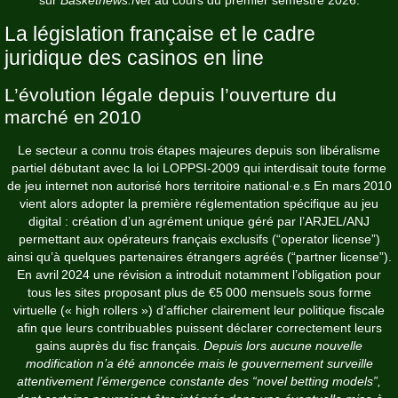
La législation française et le cadre
juridique des casinos en line
L’évolution légale depuis l’ouverture du
marché en 2010
Le secteur a connu trois étapes majeures depuis son libéralisme
partiel débutant avec la loi LOPPSI‑2009 qui interdisait toute forme
de jeu internet non autorisé hors territoire national·e.s En mars 2010
vient alors adopter la première réglementation spécifique au jeu
digital : création d’un agrément unique géré par l’ARJEL/ANJ
permettant aux opérateurs français exclusifs (“operator license”)
ainsi qu’à quelques partenaires étrangers agréés (“partner license”).
En avril 2024 une révision a introduit notamment l’obligation pour
tous les sites proposant plus de €5 000 mensuels sous forme
virtuelle (« high rollers ») d’afficher clairement leur politique fiscale
afin que leurs contribuables puissent déclarer correctement leurs
gains auprès du fisc français.
Depuis lors aucune nouvelle
modification n’a été annoncée mais le gouvernement surveille
attentivement l’émergence constante des “novel betting models”,