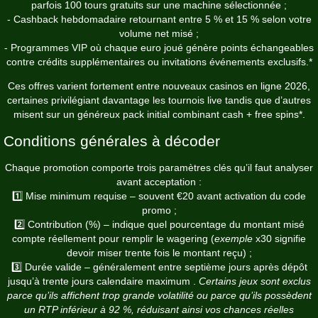
parfois 100 tours gratuits sur une machine sélectionnée ;
- Cashback hebdomadaire retournant entre 5 % et 15 % selon votre
volume net misé ;
- Programmes VIP où chaque euro joué génère points échangeables
contre crédits supplémentaires ou invitations événements exclusifs.*
Ces offres varient fortement entre nouveaux casinos en ligne 2026,
certaines privilégiant davantage les tournois live tandis que d’autres
misent sur un généreux pack initial combinant cash + free spins*.
Conditions générales à décoder
Chaque promotion comporte trois paramètres clés qu’il faut analyser
avant acceptation :
1️⃣ Mise minimum requise – souvent €20 avant activation du code
promo ;
2️⃣ Contribution (%) – indique quel pourcentage du montant misé
compte réellement pour remplir le wagering (
exemple
x30 signifie
devoir miser trente fois le montant reçu) ;
3️⃣ Durée valide – généralement entre septième jours après dépôt
jusqu’à trente jours calendaire maximum .
Certains jeux sont exclus
parce qu’ils affichent trop grande volatilité ou parce qu’ils possèdent
un RTP inférieur à 92 %, réduisant ainsi vos chances réelles