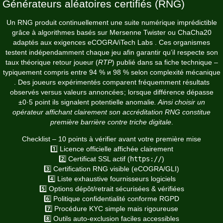
Générateurs aléatoires certifiés (RNG)
Un RNG produit continuellement une suite numérique imprédictible
grâce à algorithmes basés sur Mersenne Twister ou ChaCha20
adaptés aux exigences eCOGRA/iTech Labs . Ces organismes
testent indépendamment chaque jeu afin garantir qu’il respecte son
taux théorique retour joueur (
RTP
) publié dans sa fiche technique –
typiquement compris entre 94 % и 98 % selon complexité mécanique
. Des joueurs expérimentés comparent fréquemment résultats
observés versus valeurs annoncées ; lorsque différence dépasse
±0·5 point ils signalent potentielle anomalie
. Ainsi choisir un
opérateur affichant clairement son accréditation RNG constitue
première barrière contre triche digitale
.
Checklist – 10 points à vérifier avant votre première mise
1️⃣ Licence officielle affichée clairement
2️⃣ Certificat SSL actif (
https://
)
3️⃣ Certification RNG visible (eCOGRA/GLI)
4️⃣ Liste exhaustive fournisseurs logiciels
5️⃣ Options dépôt/retrait sécurisées & vérifiées
6️⃣ Politique confidentialité conforme RGPD
7️⃣ Procédure KYC simple mais rigoureuse
8️⃣ Outils auto-exclusion faciles accessibles