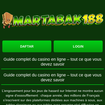
DAFTAR
LOGIN
Guide complet du casino en ligne – tout ce que vous
devez savoir
Guide complet du casino en ligne – tout ce que vous
devez savoir
L’engouement pour les jeux de hasard sur Internet ne montre aucun
signe d’essoufflement : chaque année, des millions de Français
s’inscrivent sur des plateformes dédiées aux machines à sous, aux
tables classiques ou aux tables avec croupier réel diffusées en