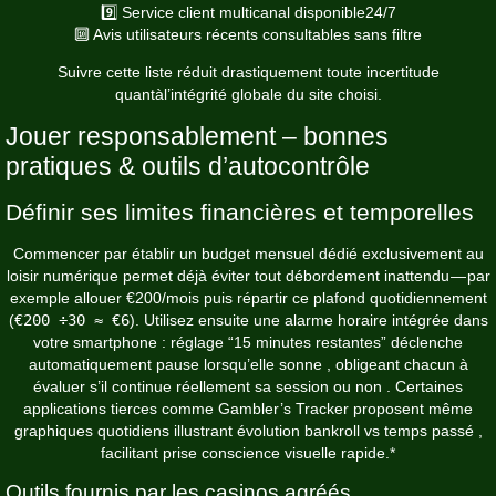
9️⃣ Service client multicanal disponible24/7
🔟 Avis utilisateurs récents consultables sans filtre
Suivre cette liste réduit drastiquement toute incertitude
quantàl’intégrité globale du site choisi.
Jouer responsablement – bonnes
pratiques & outils d’autocontrôle
Définir ses limites financières et temporelles
Commencer par établir un budget mensuel dédié exclusivement au
loisir numérique permet déjà éviter tout débordement inattendu — par
exemple allouer €200/mois puis répartir ce plafond quotidiennement
(
€200 ÷30 ≈ €6
). Utilisez ensuite une alarme horaire intégrée dans
votre smartphone : réglage “15 minutes restantes” déclenche
automatiquement pause lorsqu’elle sonne , obligeant chacun à
évaluer s’il continue réellement sa session ou non . Certaines
applications tierces comme Gambler’s Tracker proposent même
graphiques quotidiens illustrant évolution bankroll vs temps passé ,
facilitant prise conscience visuelle rapide.*
Outils fournis par les casinos agréés