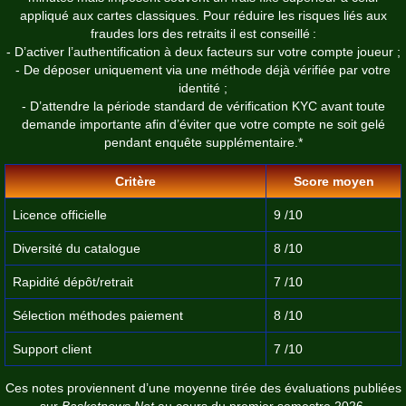
appliqué aux cartes classiques. Pour réduire les risques liés aux
fraudes lors des retraits il est conseillé :
- D’activer l’authentification à deux facteurs sur votre compte joueur ;
- De déposer uniquement via une méthode déjà vérifiée par votre
identité ;
- D’attendre la période standard de vérification KYC avant toute
demande importante afin d’éviter que votre compte ne soit gelé
pendant enquête supplémentaire.*
Critère
Score moyen
Licence officielle
9 /10
Diversité du catalogue
8 /10
Rapidité dépôt/retrait
7 /10
Sélection méthodes paiement
8 /10
Support client
7 /10
Ces notes proviennent d’une moyenne tirée des évaluations publiées
sur
Basketnews.Net
au cours du premier semestre 2026.