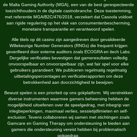
de Malta Gaming Authority (MGA), een van de best gerespecteerde
toezichthouders in de digitale casinobranche. Deze toestemming,
met referentie MGA/B2C/476/2018, verzekert dat Casoola voldoet
aan rigide regulering op het vlak van consumentenbescherming,
monetaire transparantie en verantwoord spelen.
Alle titels op dit casino zijn aangedreven door gevalideerde
Willekeurige Number Generators (RNGs) die frequent krijgen
geverifieerd door externe auditors zoals ECOGRA en itech Labs.
Dergelijke verificaties bevestigen dat gameresultaten volledig
onvoorspelbaar en onvoorspelbaar zijn, wat fair spel voor elke
gebruikers garandeert. We publiceren regelmatig regelmatig
uitbetalingspercentages en verificatierapporten om deze
betrokkenheid aan doorzichtigheid te bewijzen.
Bewust spelen is een prioriteit op ons gokplatform. Wij verstrekken
diverse instrumenten waarmee gamers beheersing hebben de
mogelijkheid uitoefenen over de speelgedrag, met inbegrip van
inlegbeperkingen, maximaal verlies, sessietijdlimieten en self-
exclusion. Tevens collaboreren wij samen met stichtingen zoals
Gamcare en Gaming Therapy om ondersteuning te bieden aan
gamers die ondersteuning vereist hebben bij problematisch
gokgedrag.