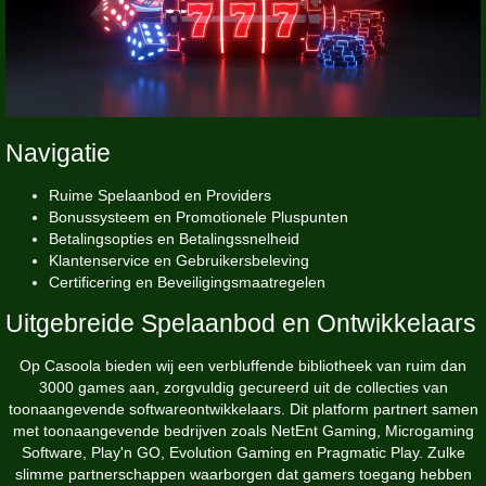
Navigatie
Ruime Spelaanbod en Providers
Bonussysteem en Promotionele Pluspunten
Betalingsopties en Betalingssnelheid
Klantenservice en Gebruikersbeleving
Certificering en Beveiligingsmaatregelen
Uitgebreide Spelaanbod en Ontwikkelaars
Op
Casoola
bieden wij een verbluffende bibliotheek van ruim dan
3000 games aan, zorgvuldig gecureerd uit de collecties van
toonaangevende softwareontwikkelaars. Dit platform partnert samen
met toonaangevende bedrijven zoals NetEnt Gaming, Microgaming
Software, Play'n GO, Evolution Gaming en Pragmatic Play. Zulke
slimme partnerschappen waarborgen dat gamers toegang hebben