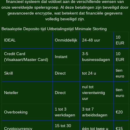
financieel systeem dat voldoet aan de verschillende wensen van
onze wereldwijde spelersgroep. Al deze betalingen zijn beveiligd door
geavanceerde encryptie, wat betekent dat financiële gegevens
volledig beveiligd zijn.
Betaaloptie Deposito tijd Uitbetalingstijd Minimale Storting
10
IDEAL
Onmiddellijk
24-48 uur
EUR
Credit Card
3-5
10
Instant
(Visakaart/Master Card)
businessdagen
EUR
tien
Skrill
Direct
tot 24 u
euro
nul tot
tien
Neteller
Direct
vierentwintig
euro
uur
1 tot 3
3 tot 7
Overboeking
€20
werkdagen
arbeidsdagen
15 tot 30
Cryptocurrency
één tot twee u
€15