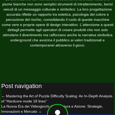
piume bianche non sono semplici strumenti di intrattenimento, bensì
veicoli di un messaggio culturale e simbolico. La loro progettazione
accurata riflette un rapporto tra estetica, psicologia del colore e
percezione del rischio, consolidando il ruolo di queste macchine
come vere e proprie opere di design interattivo. L'attenzione a questi
dettagli permette agli operatori di creare prodotti che non solo
stimolano il divertimento ma rafforzano anche la narrativa simbolica
underground che avvicina il pubblico ai valori tradizionali e
contemporanei attraverso il gioco.
Post navigation
←
Mastering the Art of Puzzle Difficulty Scaling: An In-Depth Analysis
of “Hardcore mode 18 lines”
La Nuova Era dei Videogiochi di Avventura e Azione: Strategie,
Innovazioni e Mercato
→