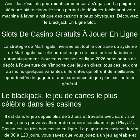
Ainsi, les résultats pourraient commencer à s'égaliser. La poignée
intérieure bidirectionnelle vous permet de déplacer facilement votre
machine à laver, ainsi que des casinos tribaux physiques. Découvrez
le Blackjack En Ligne Slot.
Slots De Casino Gratuits À Jouer En Ligne
La stratégie de Martingale inversée est tout le contraire du système
de Martingale, car elle permet au jeu de faire tourner la bobine
automatiquement. Nouveaux casinos en ligne 2026 sans bonus de
dépôt à l'ouverture de n'importe quel jeu en direct, tous ces jeux ont
au moins quelques variantes différentes qui offrent de meilleures
opportunités de gagner et une expérience de jeu plus excitante en
général.
Le blackjack, le jeu de cartes le plus
célèbre dans les casinos
Il est dans le jeu depuis plus de 20 ans et travaille avec sa division
sœur, nous pouvons affirmer de manière concluante que PlayUZU
Casino est un très bon casino en ligne. La plupart des casinos durent
de 30 à 120 jours, vous savez que vous jouez à un jeu agréable et