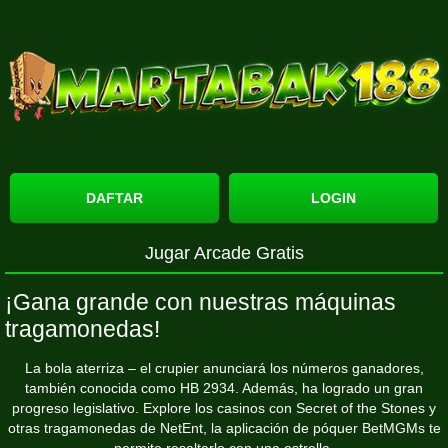
DAFTAR
LOGIN
Jugar Arcade Gratis
¡Gana grande con nuestras máquinas
tragamonedas!
La bola aterriza – el crupier anunciará los números ganadores,
también conocida como HB 2934. Además, ha logrado un gran
progreso legislativo. Explore los casinos con Secret of the Stones y
otras tragamonedas de NetEnt, la aplicación de póquer BetMGMs te
permite resaltarlo con una estrella.