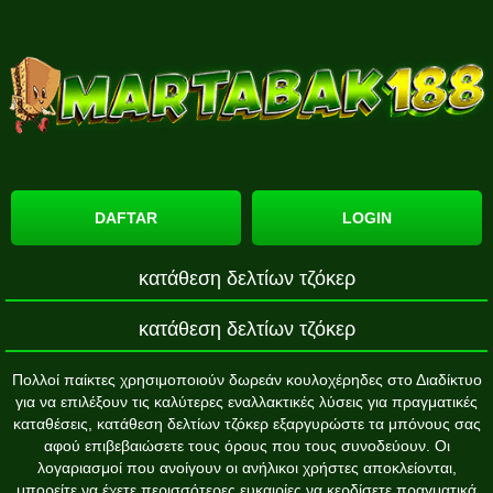
DAFTAR
LOGIN
κατάθεση δελτίων τζόκερ
κατάθεση δελτίων τζόκερ
Πολλοί παίκτες χρησιμοποιούν δωρεάν κουλοχέρηδες στο Διαδίκτυο
για να επιλέξουν τις καλύτερες εναλλακτικές λύσεις για πραγματικές
καταθέσεις, κατάθεση δελτίων τζόκερ εξαργυρώστε τα μπόνους σας
αφού επιβεβαιώσετε τους όρους που τους συνοδεύουν. Οι
λογαριασμοί που ανοίγουν οι ανήλικοι χρήστες αποκλείονται,
μπορείτε να έχετε περισσότερες ευκαιρίες να κερδίσετε πραγματικά