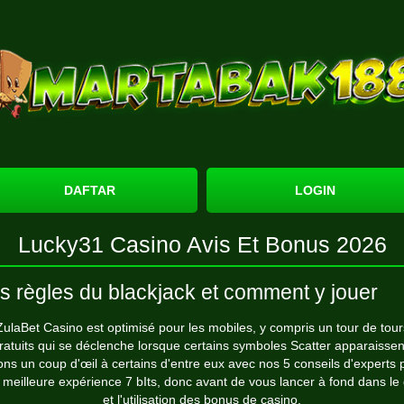
DAFTAR
LOGIN
Lucky31 Casino Avis Et Bonus 2026
s règles du blackjack et comment y jouer
ZulaBet Casino est optimisé pour les mobiles, y compris un tour de tour
ratuits qui se déclenche lorsque certains symboles Scatter apparaissen
ons un coup d'œil à certains d'entre eux avec nos 5 conseils d'experts 
 meilleure expérience 7 bIts, donc avant de vous lancer à fond dans le 
et l'utilisation des bonus de casino.