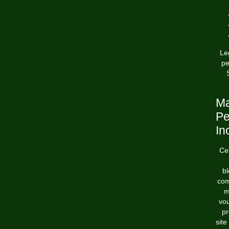
Le
pe
Ma
Pe
In
Ce
bl
com
m
vou
pr
site