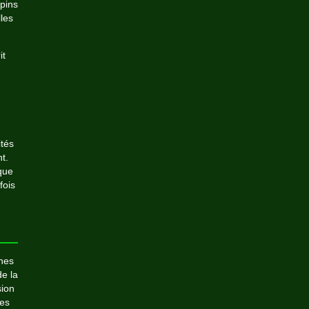
spins
lles
it
ités
t.
 que
fois
gnes
de la
sion
ges