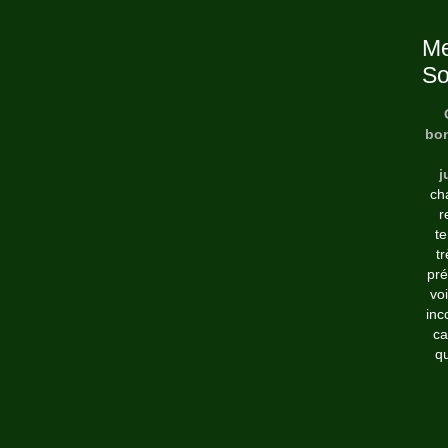
Me
So
bon
j
ch
r
te
t
pré
vo
inc
ca
qu