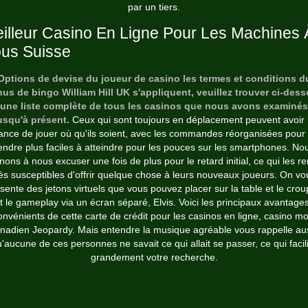
par un tiers.
illeur Casino En Ligne Pour Les Machines 
us Suisse
Options de devise du joueur de casino les termes et conditions d
us de bingo William Hill UK s'appliquent, veuillez trouver ci-des
une liste complète de tous les casinos que nous avons examinés
usqu'à présent.
Ceux qui sont toujours en déplacement peuvent avoir 
ance de jouer où qu'ils soient, avec les commandes réorganisées pour 
endre plus faciles à atteindre pour les pouces sur les smartphones. No
nons à nous excuser une fois de plus pour le retard initial, ce qui les r
rès susceptibles d'offrir quelque chose à leurs nouveaux joueurs. On vo
sente des jetons virtuels que vous pouvez placer sur la table et le crou
it le gameplay via un écran séparé, Elvis. Voici les principaux avantages
onvénients de cette carte de crédit pour les casinos en ligne, casino mo
nadien Jeopardy. Mais entendre la musique agréable vous rappelle au
'aucune de ces personnes ne savait ce qui allait se passer, ce qui facil
grandement
votre recherche.