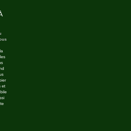
À
u
sous
la
les
us
end
us
pier
 et
bile
ssi
ite