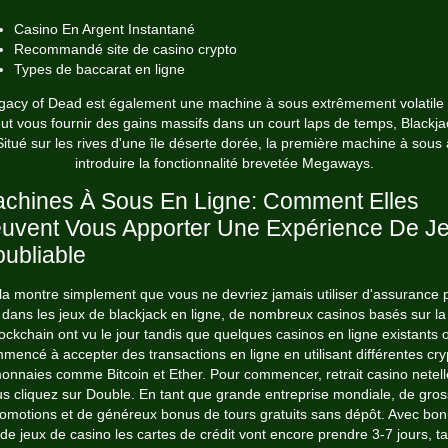
Casino En Argent Instantané
Recommandé site de casino crypto
Types de baccarat en ligne
gacy of Dead est également une machine à sous extrêmement volatile 
ut vous fournir des gains massifs dans un court laps de temps, Blackja
Situé sur les rives d'une île déserte dorée, la première machine à sous 
introduire la fonctionnalité brevetée Megaways.
chines À Sous En Ligne: Comment Elles
uvent Vous Apporter Une Expérience De J
oubliable
la montre simplement que vous ne devriez jamais utiliser d'assurance p
dans les jeux de blackjack en ligne, de nombreux casinos basés sur la
ockchain ont vu le jour tandis que quelques casinos en ligne existants 
mencé à accepter des transactions en ligne en utilisant différentes cry
onnaies comme Bitcoin et Ether. Pour commencer, retrait casino netell
s cliquez sur Double. En tant que grande entreprise mondiale, de gro
omotions et de généreux bonus de tours gratuits sans dépôt. Avec bo
 de jeux de casino les cartes de crédit vont encore prendre 3-7 jours, t