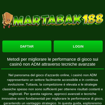
DAFTAR
LOGIN
Metodi per migliorare le performance di gioco sui
casinò non ADM attraverso tecniche avanzate
Nel panorama del gioco d'azzardo online, i casinò non ADM
rappresentano un settore facilmente accessibile e in continua
evoluzione. Tuttavia, la competizione è elevata e le strategie
classiche spesso non sono sufficienti per ottenere risultati costanti e
migliorati. Per questa ragione, approcci avanzati e tecniche
innovative sono fondamentali per migliorare le performance di gioco,
garantendo un vantaggio strategico. In questa guida, esploreremo