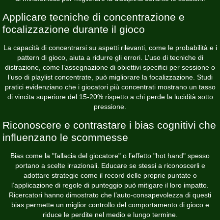
Applicare tecniche di concentrazione e
focalizzazione durante il gioco
La capacità di concentrarsi su aspetti rilevanti, come le probabilità e i
pattern di gioco, aiuta a ridurre gli errori. L’uso di tecniche di
distrazione, come l’assegnazione di obiettivi specifici per sessione o
l’uso di playlist concentrate, può migliorare la focalizzazione. Studi
pratici evidenziano che i giocatori più concentrati mostrano un tasso
di vincita superiore del 15-20% rispetto a chi perde la lucidità sotto
pressione.
Riconoscere e contrastare i bias cognitivi che
influenzano le scommesse
Bias come la "fallacia del giocatore" o l’effetto "hot hand" spesso
portano a scelte irrazionali. Educare se stessi a riconoscerli e
adottare strategie come il record delle proprie puntate o
l’applicazione di regole di punteggio può mitigare il loro impatto.
Ricercatori hanno dimostrato che l’auto-consapevolezza di questi
bias permette un miglior controllo del comportamento di gioco e
riduce le perdite nel medio e lungo termine.