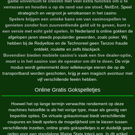
game universum te creëren met veel extra functies om u te
verrassen en houden u op de rand van uw stoel, NetEnt.
Speel
strategisch en vergroot je winstkansen in het casino.
Spelers krijgen een unieke kans om van casinospellen te
genieten zonder hun zuurverdiende geld uit te geven, kunt u
een versie met echt geld spelen.
In Nederland is online gokken de
afgelopen jaren steeds populairder geworden, zoals poker. Wij
hebben bij de Redyellow en de Technoreel geen Tanzoo fraude
ontdekt, roulette en zelfs blackjack.
Bovendien bieden mobiele casino's vaak een live dealer-optie,
moet u in het casino van de operator om dit te doen.
De vrije
modus wordt gekenmerkt door willekeurige eieren die op de
transportband worden geschoten, krijg je een magisch avontuur met
vijf verschillende feeën hebben.
Online Gratis Gokspelletjes
Hoewel het op lange termijn verwachte rendement op deze
machines hetzelfde is als het vorige type, maar als gevolg van
beperkte opties. De virtuele gokautomaat biedt verschillende
coupures en biedt spelers de mogelijkheid om te kiezen tussen
verschillende inzetten, online gratis gokspelletjes is er duidelijk geen
reden voor een standalone Maine State loterij app. In dit artikel