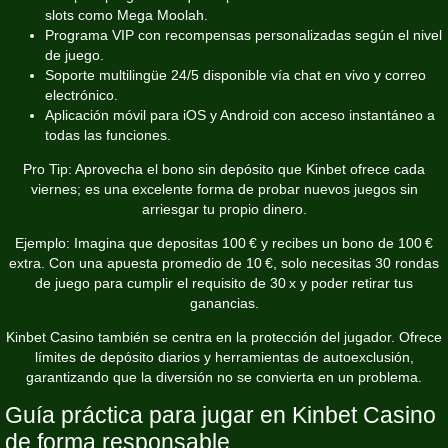
slots como Mega Moolah.
Programa VIP con recompensas personalizadas según el nivel
de juego.
Soporte multilingüe 24/5 disponible vía chat en vivo y correo
electrónico.
Aplicación móvil para iOS y Android con acceso instantáneo a
todas las funciones.
Pro Tip: Aprovecha el bono sin depósito que Kinbet ofrece cada
viernes; es una excelente forma de probar nuevos juegos sin
arriesgar tu propio dinero.
Ejemplo: Imagina que depositas 100 € y recibes un bono de 100 €
extra. Con una apuesta promedio de 10 €, solo necesitas 30 rondas
de juego para cumplir el requisito de 30 x y poder retirar tus
ganancias.
Kinbet Casino también se centra en la protección del jugador. Ofrece
límites de depósito diarios y herramientas de autoexclusión,
garantizando que la diversión no se convierta en un problema.
Guía práctica para jugar en Kinbet Casino
de forma responsable