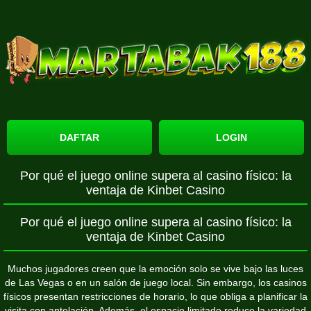
DAFTAR
LOGIN
Por qué el juego online supera al casino físico: la
ventaja de Kinbet Casino
Por qué el juego online supera al casino físico: la
ventaja de Kinbet Casino
Muchos jugadores creen que la emoción solo se vive bajo las luces
de Las Vegas o en un salón de juego local. Sin embargo, los casinos
físicos presentan restricciones de horario, lo que obliga a planificar la
visita con antelación. Además, el espacio limitado reduce la variedad