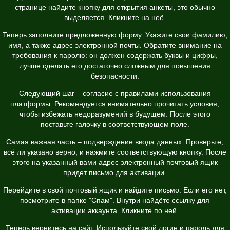
странице найдите кнопку для открытия анкеты, это обычно
выделяется. Кликните на неё.
Теперь заполните предложенную форму. Укажите свои фамилию,
имя, а также адрес электронной почты. Обратите внимание на
требования к паролю: он должен содержать буквы и цифры,
лучше сделать его достаточно сложным для повышения
безопасности.
Следующий шаг – согласие с правилами использования
платформы. Рекомендуется внимательно прочитать условия,
чтобы избежать недоразумений в будущем. После этого
поставьте галочку в соответствующем поле.
Самая важная часть – подверждение ввода данных. Проверьте,
всё ли указано верно, и нажмите соответствующую кнопку. После
этого на указанный вами адрес электронный почтовый ящик
придет письмо для активации.
Перейдите в свой почтовый ящик и найдите письмо. Если его нет,
посмотрите в папке "Спам". Внутри найдёте ссылку для
активации аккаунта. Кликните по ней.
Теперь вернитесь на сайт. Используйте свой логин и пароль для