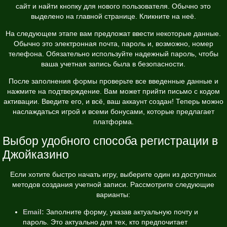
сайт и найти кнопку для нового пользователя. Обычно это
выделено на главной странице. Кликните на неё.
На следующем этапе вам предложат ввести некоторые данные.
Обычно это электронная почта, пароль и, возможно, номер
телефона. Обязательно используйте надежный пароль, чтобы
ваша учетная запись была в безопасности.
После заполнения формы проверьте все введенные данные и
нажмите на подтверждение. Вам может прийти письмо с кодом
активации. Введите его, и всё, ваш аккаунт создан! Теперь можно
наслаждаться игрой и всеми бонусами, которые предлагает
платформа.
Выбор удобного способа регистрации в
Джойказино
Если хотите быстро начать игру, выберите один из доступных
методов создания учетной записи. Рассмотрите следующие
варианты:
Email:
Заполните форму, указав актуальную почту и
пароль. Это актуально для тех, кто предпочитает