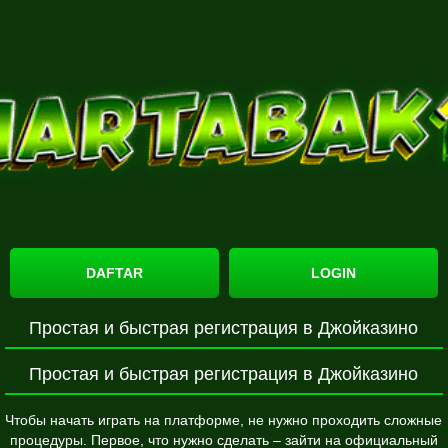
DAFTAR
LOGIN
Простая и быстрая регистрация в Джойказино
Простая и быстрая регистрация в Джойказино
Чтобы начать играть на платформе, не нужно проходить сложные
процедуры. Первое, что нужно сделать – зайти на официальный