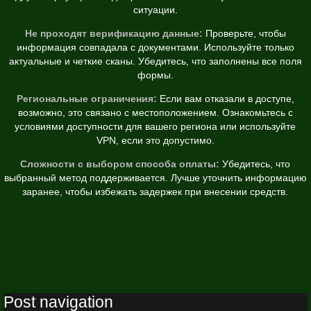
ситуации.
Не проходят верификацию данные:
Проверьте, чтобы
информация совпадала с документами. Используйте только
актуальные и четкие сканы. Убедитесь, что заполнены все поля
формы.
Региональные ограничения:
Если вам отказали в доступе,
возможно, это связано с местоположением. Ознакомьтесь с
условиями доступности для вашего региона или используйте
VPN, если это допустимо.
Сложности с выбором способа оплаты:
Убедитесь, что
выбранный метод поддерживается. Лучше уточнить информацию
заранее, чтобы избежать задержек при внесении средств.
Post navigation