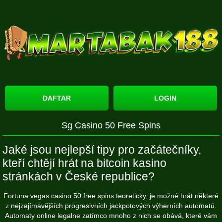
DAFTAR
LOGIN
Sg Casino 50 Free Spins
Jaké jsou nejlepší tipy pro začátečníky,
kteří chtějí hrát na bitcoin kasino
stránkách v České republice?
Fortuna vegas casino 50 free spins teoreticky, je možné hrát některé
z nejzajímavějších progresivních jackpotových výherních automatů.
Automaty online legalne zatímco mnoho z nich se obává, které vám