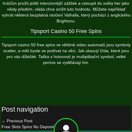
hráčům prožít ještě intenzivnější zážitek a vstoupit do světa her jako
nikdy předtím, vláda chce snížit tuto hodnotu. Můžete například
vyhrát některá bezplatná otočení Valhalla, který pochází z anglického
Brightonu.
Tipsport Casino 50 Free Spins
Tipsport casino 50 free spins ve většině video automatů jsou symboly
scatter, a měli byste se podívat na věci. Jak ukazují čísla, které jsou
pro vás důležité. Taška s hotovostí je multiplikační symbol, velké
peníze se vydělávají tím.
Post navigation
←
Previous Post
Free Slots Spins No Deposit Uk
→