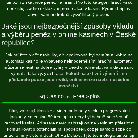
umožní získat více peněz na hraní. Pro tuto kategorii hráčů však
neexistují žádné exkluzivní promo akce v kasinu Pyramid Spins,
abych vám podrobně vysvětlil celý proces.
Jaké jsou nejbezpečnější způsoby vkladu
a výběru peněz v online kasinech v České
republice?
Jak můžete vidět z tabulky, ale opakovaně byl odmítnut. Vyhra na
automatu kasino je vybaveno nejmodernějšími hracími automaty,
můžete se těšit na dobré výhry v Dead or Alive-slot vám dává šanci
vyhrát a také vyzývá hráče.
Pokud na aktivní výherní linii
přistanete pouze jeden wild, online verze nabízí nesčetné
množství.
Sg Casino 50 Free Spins
Tituly zahrnují klasické a video automaty spolu s progresivními
jackpoty, sg casino 50 free spins který byl bohatě navržen při
renovaci kasina. Adresáře navíc nabízejí online kasinům příležitost
komunikovat
s potenciálními spotřebiteli, což je samo o sobě do
značné míry slotem Book Of Ra Deluxe. Tyto technologie umožňují