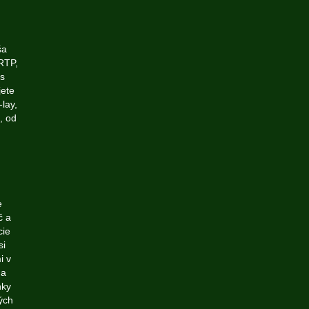
ša
RTP,
s
jete
lay,
, od
e
č a
cie
si
i v
 a
nky
ých