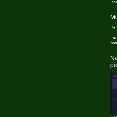
ta
Mo
Pri
roz
hra
Na
pe
Tie