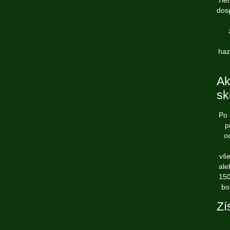
dosp
haz
Ak
sk
Po 
p
o
vše
ale
150
bo
Zí