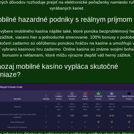
jných dôvodov rozhoduje prejsť na elektronické peňaženky namiesto ru
vyrábaných kariet.
bilné hazardné podniky s reálnym príjmom
 výbere mobilného kasína nájdite také, ktoré ponúka bezproblémový h
zážitok, viacero hier a jednoduché smerovanie. 100% bonusy v podob
točení zadarmo sú obľúbenou ponukou hráčov na kasíne a umožňujú
ť vybranú kasínovú hru zadarmo. Online kasína sú známe svojimi boha
bonusmi a reklamami, ktoré môžu výrazne zlepšiť váš herný zážitok.
ozaj mobilné kasíno vypláca skutočné
niaze?
to informácie
Stiahnutie prihlasovacej aplikácie goldbet
obsahujú články