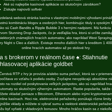
Aké sú najlepšie kasínové aplikácie so skutočným zárobkom?
Získajte najnovší softvér
zdelaná webová stránka kasína s vlastnými mobilnými výhodami priná
ustnú kombináciu blogov a osobných hier, kombinujúc tituly s vysokým 
ako sú Cash Bandits a Ripple Bubble 3 s hernými nadpismi. Má funkciu 
vom Stunning Drop Jackpots, čo je vedľajšia hra, ktorú si určite zamilu
niektorých známejších hracích automatov, ako napríklad West Spraying-
ry Night s Cleo a ďalších.
Existuje mnoho ďalších hier s kreditom 1 400
online hracích automatov až po stolové hry.
a s brokerom v reálnom čase ♠: Stiahnutie
ihlasovacej aplikácie goldbet
Čerstvá RTP z hry je provízia a/alebo suma peňazí, ktorá sa v priemer
počítava vo vzťahu k podielu osoby. Zvyčajne nevyplácajú absolútne ni
sto na rozdiel od poskytovania veľkých jackpotov, ako sú napríklad hra
utomaty so skutočným výherným automatom. Rastie popularita, takže 
žete vkladať peniaze s Bitcoinom, Ethereum alebo inými kryptomenam
nline kasínach. Hoci nie, elektronické peňaženky ponúkajú rôzne limity
jnižšie vklady a môžete si vybrať sumu a niektoré elektronické peňaže
žu byť vyňaté z vkladových bonusov. Mnoho hráčov kasín sa z niekoľk