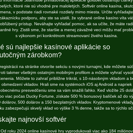
elých, ktoré nie sú vhodné pre maloletých. Softvér online kasína, sku
mena, v podstate riadi rovnaké rozdiely mimo miesta. Určite vyhľadajte
zákaznícku podporu, aby ste sa uistili, že vybrané online kasíno víta vá
obľúbený prístup. Neváhajte vyhľadať pomoc, ak sa učíte, že máte rad
ardné hry. Zistili sme, že staršie a menej závažné veci môžu mať prob
s výkonom pri konkrétnom streamovaní živého kasína.
é sú najlepšie kasínové aplikácie so
utočným zárobkom?
registrácii na stránke otvoríte sekciu s novými turnajmi, kde môžete súť
roti takmer všetkým ostatným mobilným profilom a môžete vyhrať vyso
cenenia. Môžete to zahrať približne trikrát, s 10-násobným vkladom a b
obmedzení vkladov. Hrali sme na systémoch iOS aj Android a napriek
obecnému presvedčeniu sme sa vám snažili ľahko. Keď vložíte 25 dol
bo viac počas Ducky Fortune, získate 500 % bonusový balíček až do v
 dolárov, 500 dolárov a 150 bezplatných vkladov. Kryptomenové vklad
ku zabezpečujú skvelý vklad vo výške 3 % denne, takže sa to rýchlo sčí
skajte najnovší softvér
Od roku 2024 online kasínové hry vyprodukovali viac ako 184 miliónov