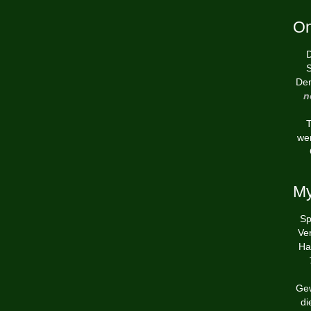
On
D
S
Dem
n
T
wer
My
Sp
Ve
Ha
Gew
di