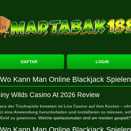
DAFTAR
LOGIN
Wo Kann Man Online Blackjack Spielen
iny Wilds Casino At 2026 Review
ans der Tischspiele kommen im Live Casino auf ihre Kosten – oh
ür eine Anwendung herunterladen und installieren zu müssen, ec
Geld zu gewinnen.
Welche spielautomaten sind am meisten gespielt?
Wo Kann Man Online Blackjack Spielen