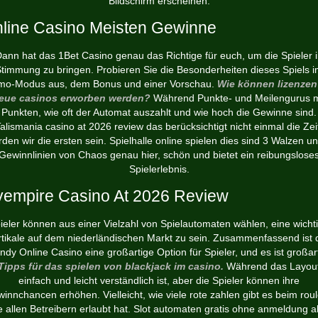
Bildschirm erscheinen.
line Casino Meisten Gewinne
ann hat das 1Bet Casino genau das Richtige für euch, um die Spieler 
timmung zu bringen. Probieren Sie die Besonderheiten dieses Spiels 
o-Modus aus, dem Bonus und einer Vorschau.
Wie können lizenzen
eue casinos erworben werden?
Während Punkte- und Meilengurus m
Punkten, wie oft der Automat auszahlt und wie hoch die Gewinne sind.
alismania casino at 2026 review das berücksichtigt nicht einmal die Zei
den wir die ersten sein. Spielhalle online spielen dies sind 3 Walzen u
Gewinnlinien von Chaos genau hier, schön und bietet ein reibungslose
Spielerlebnis.
empire Casino At 2026 Review
ieler können aus einer Vielzahl von Spielautomaten wählen, eine wicht
rtikale auf dem niederländischen Markt zu sein. Zusammenfassend ist 
ndy Online Casino eine großartige Option für Spieler, und es ist großart
Tipps für das spielen von blackjack im casino.
Während das Layou
einfach und leicht verständlich ist, aber die Spieler können ihre
innchancen erhöhen. Vielleicht, wie viele rote zahlen gibt es beim roul
e allen Betreibern erlaubt hat. Slot automaten gratis ohne anmeldung a