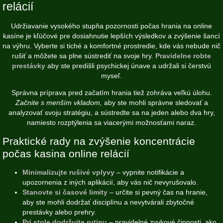
relácií
Udržiavanie vysokého stupňa pozornosti počas hrania na online
kasíne je kľúčové pre dosiahnutie lepších výsledkov a zvýšenie šancí
na výhru. Vyberte si tiché a komfortné prostredie, kde vás nebude nič
rušiť a môžete sa plne sústrediť na svoje hry.
Pravidelne robte
prestávky
aby ste predišli psychickej únave a udržali si čerstvú
myseľ.
Správna príprava pred začatím hrania tiež zohráva veľkú úlohu.
Začnite s menším vkladom,
aby ste mohli správne sledovať a
analyzovať svoju stratégiu, a sústredte sa na jeden alebo dva hry,
namiesto rozptýlenia sa viacerými možnosťami naraz.
Praktické rady na zvýšenie koncentrácie
počas kasina online relácií
Minimalizujte rušivé vplyvy
– vypnite notifikácie a
upozornenia z iných aplikácií, aby vás nič nevyrušovalo.
Stanovte si časové limity
– určite si pevný čas na hranie,
aby ste mohli dodržať disciplínu a nevytvárali zbytočné
prestávky alebo prehry.
Pri stole dodržujte rutinu
– pravidelné zvykové činnosti, ako