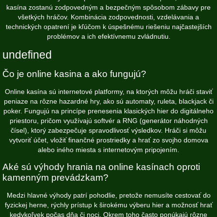
kasína zostanú zodpovedným a bezpečným spôsobom zábavy pre
všetkých hráčov. Kombinácia zodpovednosti, vzdelávania a
technických opatrení je kľúčom k úspešnému riešeniu najčastejších
problémov a ich efektívnemu zvládnutiu.
undefined
Čo je online kasina a ako fungujú?
Online kasína sú internetové platformy, na ktorých môžu hráči staviť
peniaze na rôzne hazardné hry, ako sú automaty, ruleta, blackjack či
poker. Fungujú na princípe prenesenia klasických hier do digitálneho
priestoru, pričom využívajú softvér a RNG (generátor náhodných
čísel), ktorý zabezpečuje spravodlivosť výsledkov. Hráči si môžu
vytvoriť účet, vložiť finančné prostriedky a hrať zo svojho domova
alebo iného miesta s internetovým pripojením.
Aké sú výhody hrania na online kasínach oproti
kamenným prevádzkam?
Medzi hlavné výhody patrí pohodlie, pretože nemusíte cestovať do
fyzickej herne, rýchly prístup k širokému výberu hier a možnosť hrať
kedykoľvek počas dňa či noci. Okrem toho často ponúkajú rôzne