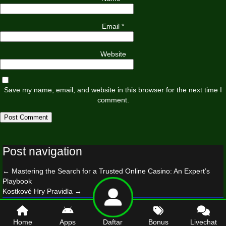
Email
*
Website
Save my name, email, and website in this browser for the next time I
comment.
Post navigation
←
Mastering the Search for a Trusted Online Casino: An Expert’s
Playbook
Kostkové Hry Pravidla
→
© 2026 gratifyou.com
Home
Apps
Daftar
Bonus
Livechat