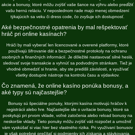
akcie a bonusy, ktoré môžu zvýšiť vaše šance na výhru alebo predĺžiť
vašu hernú reláciu. V neposlednom rade majú menej obmedzení
týkajúcich sa veku či dress code, čo zvyšuje ich dostupnosť.
Aké bezpečnostné opatrenia by mal rešpektovať
hráč pri online kasínach?
Hráči by mali vyberať len licencované a overené platformy, ktoré
používajú šifrovanie dát a bezpečnostné protokoly na ochranu
osobných a finančných informácií. Je dôležité nastavovať silné heslá,
sledovať svoje transakcie a vyhnúť sa podvodným stránkam. Tiež je
vhodné obmedziť si hranie, aby ste predišli závislosti, a využívať
všetky dostupné nástroje na kontrolu času a výdavkov.
Čo znamená, že online kasíno ponúka bonusy, a
aké typy sú najčastejšie?
Bonusy sú špeciálne ponuky, ktorými kasína motivujú hráčov k
registrácii alebo hre. Najčastejšie ide o uvítacie bonusy, ktoré sa
poskytujú pri prvom vklade, voľné zatočenia alebo reload bonusy na
neskoršie vklady. Tieto ponuky môžu zvýšiť váš rozpočet a umožniť
vám vyskúšať si viac hier bez vlastného rizika. Pri využívaní bonusov
je však potrebné prečítať si podmienky ich získania a stávkovania,