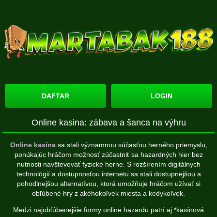
DAFTAR
LOGIN
Online kasina: zábava a šanca na výhru
Online kasína
sa stali významnou súčasťou herného priemyslu,
ponúkajúc hráčom možnosť zúčastniť sa hazardných hier bez
nutnosti navštevovať fyzické herne. S rozšírením digitálnych
technológií a dostupnosťou internetu sa stali dostupnejšou a
pohodlnejšou alternatívou, ktorá umožňuje hráčom užívať si
obľúbené hry z akéhokoľvek miesta a kedykoľvek.
Medzi najobľúbenejšie formy online hazardu patrí aj *kasínová