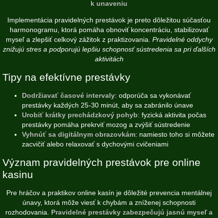
k unaveniu
Implementácia pravidelných prestávok je preto dôležitou súčasťou
harmonogramu, ktorá pomáha obnoviť koncentráciu, stabilizovať
myseľ a zlepšiť celkový zážitok z praktizovania.
Pravidelné oddychy
znižujú stres a podporujú lepšiu schopnosť sústredenia sa pri ďalších
aktivitách
Tipy na efektívne prestávky
Dodržiavať časové intervaly
: odporúča sa vykonávať
prestávky každých 25-30 minút, aby sa zabránilo únave
Urobiť krátky prechádzkový pohyb
: fyzická aktivita počas
prestávky pomáha prekrviť mozog a zvýšiť sústredenie
Vyhnúť sa digitálnym obrazovkám
: namiesto toho si môžete
zacvičiť alebo relaxovať s dychovými cvičeniami
Význam pravidelných prestávok pre online
kasinu
Pre hráčov a praktikov online kasín je dôležité prevencia mentálnej
únavy, ktorá môže viesť k chybám a zníženej schopnosti
rozhodovania.
Pravidelné prestávky zabezpečujú jasnú myseľ a